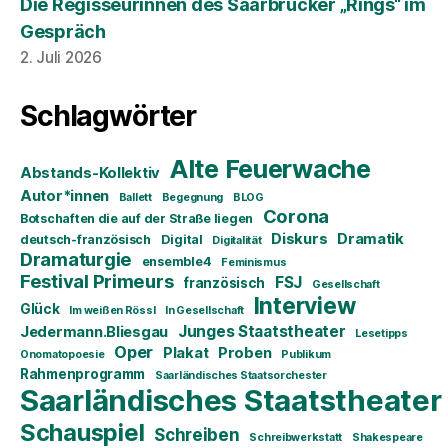
Die Regisseurinnen des Saarbrücker „Rings“ im
Gespräch
2. Juli 2026
Schlagwörter
Alte Feuerwache
Abstands-Kollektiv
Autor*innen
Ballett
Begegnung
BLOG
Corona
Botschaften die auf der Straße liegen
Diskurs
Dramatik
deutsch-französisch
Digital
Digitalität
Dramaturgie
ensemble4
Feminismus
Festival Primeurs
FSJ
französisch
Gesellschaft
Interview
Glück
Im weißen Rössl
In Gesellschaft
Junges Staatstheater
Jedermann.Bliesgau
Lesetipps
Oper
Plakat
Proben
Onomatopoesie
Publikum
Rahmenprogramm
Saarländisches Staatsorchester
Saarländisches Staatstheater
Schauspiel
Schreiben
Schreibwerkstatt
Shakespeare