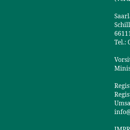
Saarl
Schil
6611
Tel.:
Vorsi
Minis
Regis
Regi
Umsat
info@
IM