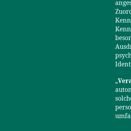
anges
Zuor
Kennn
Kennu
beson
Ausdr
psych
Ident
„
Ver
autom
solc
perso
umfas