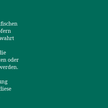
ifischen
ofern
ewahrt
die
ten oder
 werden.
tung
diese
m