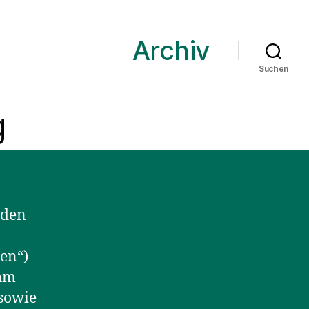
Archiv
Suchen
g
 den
en“)
ihm
sowie