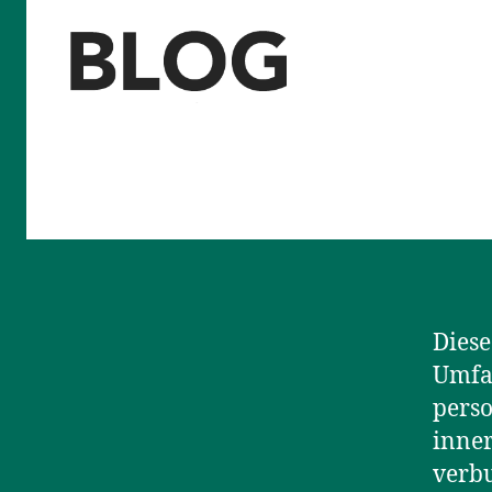
Blog
des
Saarländischen
Staatstheaters
Diese
Umfa
pers
inner
verb