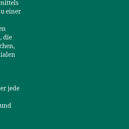
mittels
u einer
en
 die
chen,
zialen
er jede
 und