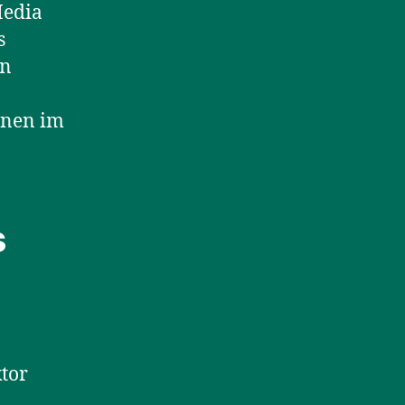
Media
s
en
onen im
s
ktor