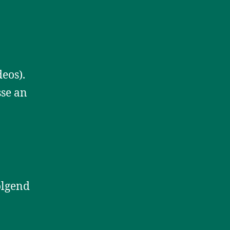
deos).
sse an
olgend