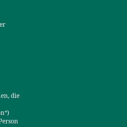
er
nen, die
on“)
 Person