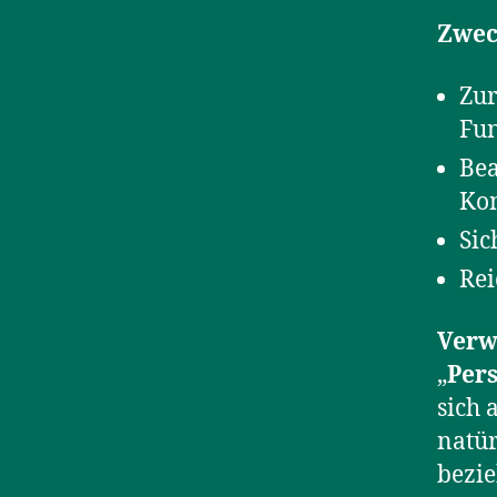
Zwec
Zur
Fun
Bea
Ko
Si
Re
Verw
„
Per
sich 
natür
bezie