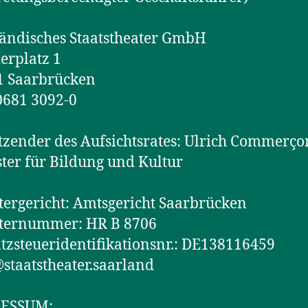
ändisches Staatstheater GmbH
lerplatz 1
1 Saarbrücken
 0681 3092-0
tzender des Aufsichtsrates: Ulrich Commerço
ter für Bildung und Kultur
tergericht: Amtsgericht Saarbrücken
sternummer: HR B 8706
zsteueridentifikationsnr.: DE138116459
staatstheater.saarland
PRESSUM: