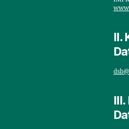
www.
II.
Da
dsb@s
III
Da