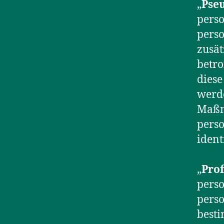
„
Pse
perso
pers
zusät
betro
diese
werd
Maßna
perso
ident
„
Prof
perso
pers
besti