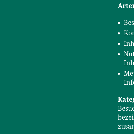
Arte
Bes
Kon
Inh
Nut
Inh
Met
Inf
Kate
Besuc
bezei
zusam