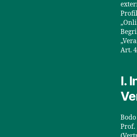
exter
Profi
„Onli
Begri
„Vera
Art. 
I. 
Ve
Bodo 
Prof.
(Vert