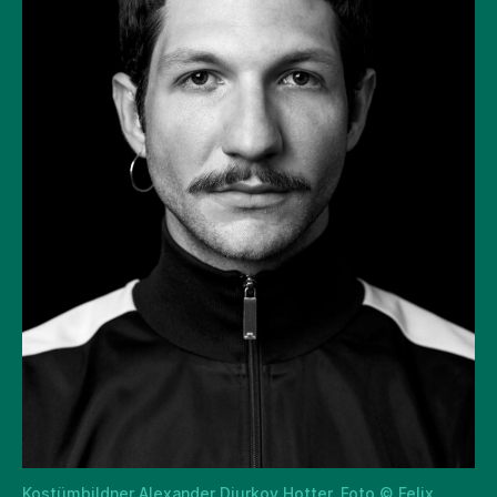
Kostümbildner Alexander Djurkov Hotter. Foto © Felix