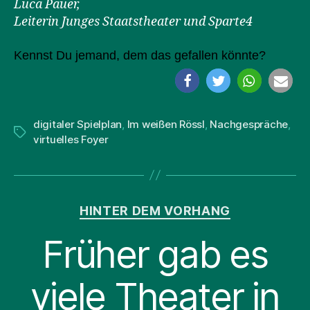
Luca Pauer,
Leiterin Junges Staatstheater und Sparte4
Kennst Du jemand, dem das gefallen könnte?
digitaler Spielplan
,
Im weißen Rössl
,
Nachgespräche
,
Schlagwörter
virtuelles Foyer
Kategorien
HINTER DEM VORHANG
Früher gab es
viele Theater in