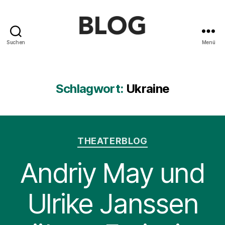
Suchen
Menü
Blog
des
Saarländischen
Staatstheaters
Schlagwort:
Ukraine
Kategorien
THEATERBLOG
Andriy May und
Ulrike Janssen