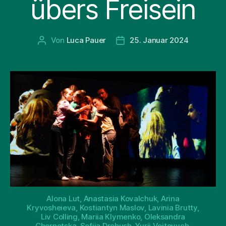
übers Freisein
Von
Luca Pauer
25. Januar 2024
Beitragsautor
Beitragsdatum
Alona Lut, Anastasia Kovalchuk, Arina
Kryvosheieva, Kostiantyn Maslov, Lavinia Brutty,
Liv Colling, Mariia Klymenko, Oleksandra
Chernetska, Sofiia Drobush, Yurii Voitovych,