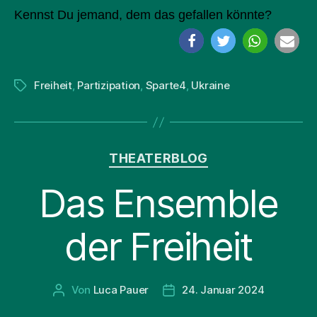
Kennst Du jemand, dem das gefallen könnte?
Freiheit
,
Partizipation
,
Sparte4
,
Ukraine
Schlagwörter
Kategorien
THEATERBLOG
Das Ensemble
der Freiheit
Von
Luca Pauer
24. Januar 2024
Beitragsautor
Beitragsdatum