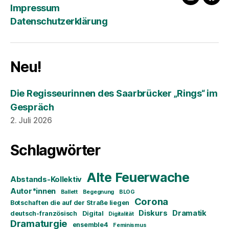
instagra
fac
Impressum
Datenschutzerklärung
Neu!
Die Regisseurinnen des Saarbrücker „Rings“ im
Gespräch
2. Juli 2026
Schlagwörter
Alte Feuerwache
Abstands-Kollektiv
Autor*innen
Ballett
Begegnung
BLOG
Corona
Botschaften die auf der Straße liegen
Diskurs
Dramatik
deutsch-französisch
Digital
Digitalität
Dramaturgie
ensemble4
Feminismus