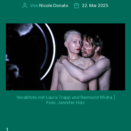
Von
Nicole Donato
22. Mai 2025
Beitragsautor
Beitragsdatum
Vorabfoto mit Laura Trapp und Raimund Widra |
Foto: Jennifer Hörr
1