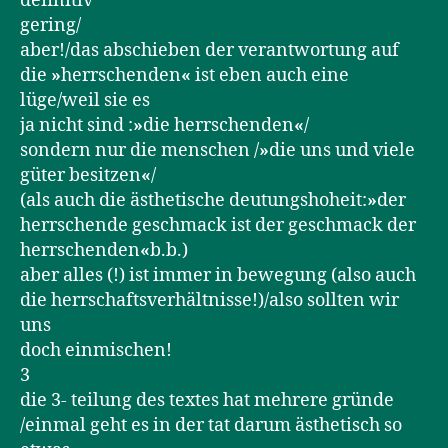
definitiv
gering/
aber!/das abschieben der verantwortung auf
die
»
herrschenden
«
ist eben auch eine
lüge/weil sie es
ja nicht sind :
»
die herrschenden
«
/
sondern nur die menschen /
»
die uns und viele
güter besitzen
«
/
(als auch die ästhetische deutungshoheit:
»
der
herrschende geschmack ist der geschmack der
herrschenden
«
b.b.)
aber alles (!) ist immer in bewegung (also auch
die herrschaftsverhältnisse!)/also sollten wir
uns
doch einmischen!
3
die 3- teilung des textes hat mehrere gründe
/einmal geht es in der tat darum ästhetisch so