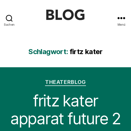
Suchen
Menü
Blog
des
Saarländischen
Staatstheaters
Schlagwort:
firtz kater
Kategorien
THEATERBLOG
fritz kater
apparat future 2