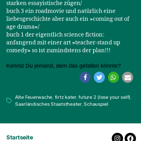
starken essayistische zügen/
buch 3 ein roadmovie und natürlich eine
liebesgeschichte aber auch ein
»
coming out of
age drama
«
/
buch 1 der eigentlich science fiction:
anfangend mit einer art
»
teacher-stand up
comedy
«
so ist zumindstens der plan!!!
Kennst Du jemand, dem das gefallen könnte?
Alte Feuerwache
,
firtz kater
,
future 2 (lose your self)
,
Schlagwörter
Saarländisches Staatstheater
,
Schauspiel
Startseite