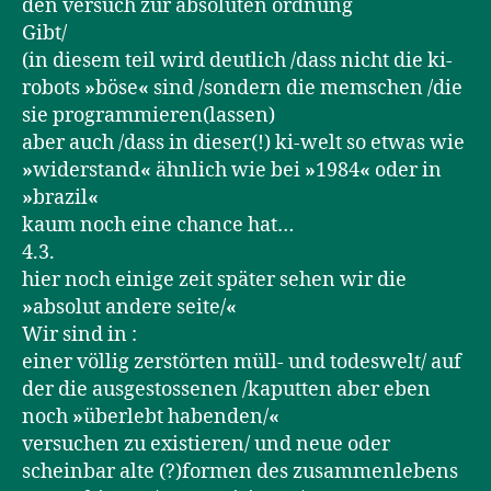
den versuch zur absoluten ordnung
Gibt/
(in diesem teil wird deutlich /dass nicht die ki-
robots
»
böse
«
sind /sondern die memschen /die
sie programmieren(lassen)
aber auch /dass in dieser(!) ki-welt so etwas wie
»
widerstand
«
ähnlich wie bei
»
1984
«
oder in
»
brazil
«
kaum noch eine chance hat…
4.3.
hier noch einige zeit später sehen wir die
»
absolut andere seite/
«
Wir sind in :
einer völlig zerstörten müll- und todeswelt/ auf
der die ausgestossenen /kaputten aber eben
noch
»
überlebt habenden/
«
versuchen zu existieren/ und neue oder
scheinbar alte (?)formen des zusammenlebens