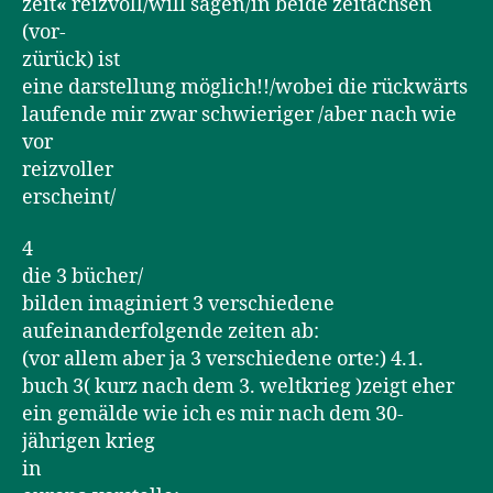
zeit
«
reizvoll/will sagen/in beide zeitachsen
(vor-
zürück) ist
eine darstellung möglich!!/wobei die rückwärts
laufende mir zwar schwieriger /aber nach wie
vor
reizvoller
erscheint/
4
die 3 bücher/
bilden imaginiert 3 verschiedene
aufeinanderfolgende zeiten ab:
(vor allem aber ja 3 verschiedene orte:) 4.1.
buch 3( kurz nach dem 3. weltkrieg )zeigt eher
ein gemälde wie ich es mir nach dem 30-
jährigen krieg
in