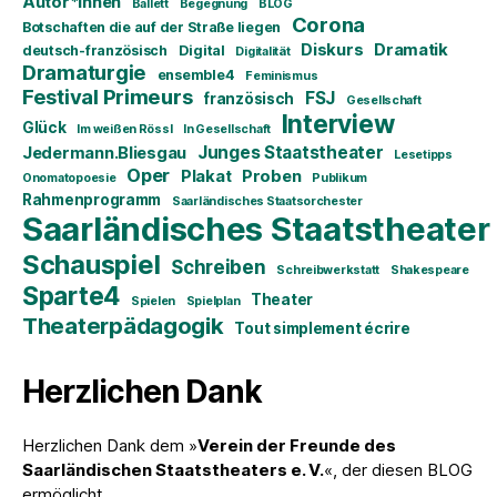
Autor*innen
Ballett
Begegnung
BLOG
Corona
Botschaften die auf der Straße liegen
Diskurs
Dramatik
deutsch-französisch
Digital
Digitalität
Dramaturgie
ensemble4
Feminismus
Festival Primeurs
FSJ
französisch
Gesellschaft
Interview
Glück
Im weißen Rössl
In Gesellschaft
Junges Staatstheater
Jedermann.Bliesgau
Lesetipps
Oper
Plakat
Proben
Onomatopoesie
Publikum
Rahmenprogramm
Saarländisches Staatsorchester
Saarländisches Staatstheater
Schauspiel
Schreiben
Schreibwerkstatt
Shakespeare
Sparte4
Theater
Spielen
Spielplan
Theaterpädagogik
Tout simplement écrire
Herzlichen Dank
Herzlichen Dank dem »
Verein der Freunde des
Saarländischen Staatstheaters e. V.
«, der diesen BLOG
ermöglicht.