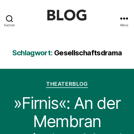
Suchen
Menü
Blog
des
Saarländischen
Staatstheaters
Schlagwort:
Gesellschaftsdrama
Kategorien
THEATERBLOG
»Firnis«: An der
Membran