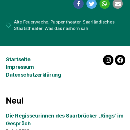
Alte Feuerwache
,
Puppentheater
,
Saarländisches
Schlagwörter
Staatstheater
,
Was das nashorn sah
Startseite
instagra
fac
Impressum
Datenschutzerklärung
Neu!
Die Regisseurinnen des Saarbrücker „Rings“ im
Gespräch