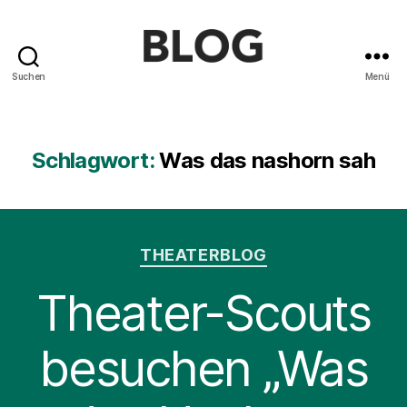
Suchen
Menü
Blog
des
Saarländischen
Staatstheaters
Schlagwort:
Was das nashorn sah
Kategorien
THEATERBLOG
Theater-Scouts
besuchen „Was