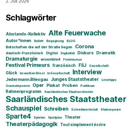
2. Juli 2026
Schlagwörter
Alte Feuerwache
Abstands-Kollektiv
Autor*innen
Ballett
Begegnung
BLOG
Corona
Botschaften die auf der Straße liegen
Diskurs
Dramatik
deutsch-französisch
Digital
Digitalität
Dramaturgie
ensemble4
Feminismus
Festival Primeurs
FSJ
französisch
Gesellschaft
Interview
Glück
Im weißen Rössl
In Gesellschaft
Junges Staatstheater
Jedermann.Bliesgau
Lesetipps
Oper
Plakat
Proben
Onomatopoesie
Publikum
Rahmenprogramm
Saarländisches Staatsorchester
Saarländisches Staatstheater
Schauspiel
Schreiben
Schreibwerkstatt
Shakespeare
Sparte4
Theater
Spielen
Spielplan
Theaterpädagogik
Tout simplement écrire