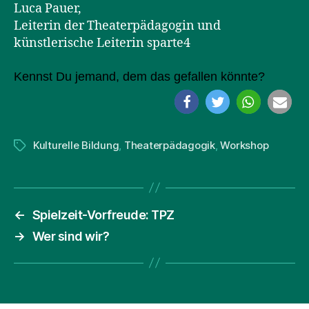
Luca Pauer,
Leiterin der Theaterpädagogin und
künstlerische Leiterin sparte4
Kennst Du jemand, dem das gefallen könnte?
Kulturelle Bildung
,
Theaterpädagogik
,
Workshop
Schlagwörter
←
Spielzeit-Vorfreude: TPZ
→
Wer sind wir?