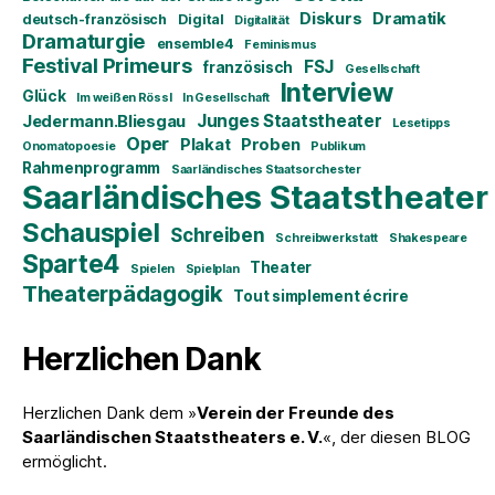
Diskurs
Dramatik
deutsch-französisch
Digital
Digitalität
Dramaturgie
ensemble4
Feminismus
Festival Primeurs
FSJ
französisch
Gesellschaft
Interview
Glück
Im weißen Rössl
In Gesellschaft
Junges Staatstheater
Jedermann.Bliesgau
Lesetipps
Oper
Plakat
Proben
Onomatopoesie
Publikum
Rahmenprogramm
Saarländisches Staatsorchester
Saarländisches Staatstheater
Schauspiel
Schreiben
Schreibwerkstatt
Shakespeare
Sparte4
Theater
Spielen
Spielplan
Theaterpädagogik
Tout simplement écrire
Herzlichen Dank
Herzlichen Dank dem »
Verein der Freunde des
Saarländischen Staatstheaters e. V.
«, der diesen BLOG
ermöglicht.