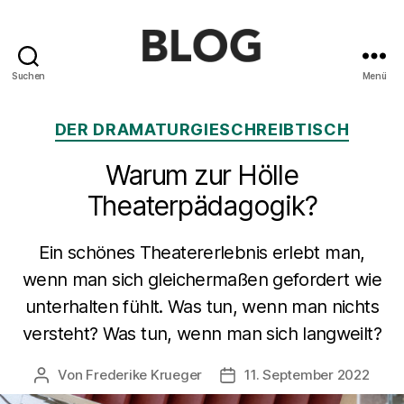
Suchen
Menü
Blog
des
Kategorien
DER DRAMATURGIESCHREIBTISCH
Saarländischen
Staatstheaters
Warum zur Hölle
Theaterpädagogik?
Ein schönes Theatererlebnis erlebt man,
wenn man sich gleichermaßen gefordert wie
unterhalten fühlt. Was tun, wenn man nichts
versteht? Was tun, wenn man sich langweilt?
Von
Frederike Krueger
11. September 2022
Beitragsautor
Beitragsdatum