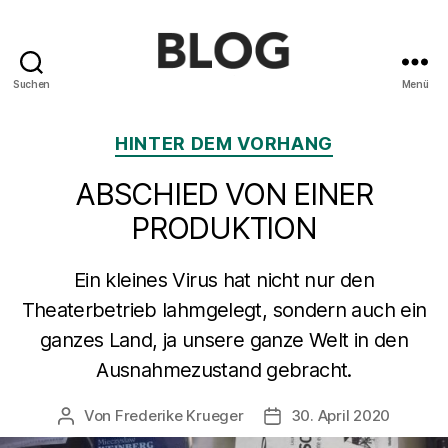
Suchen
Menü
Blog
des
Kategorien
HINTER DEM VORHANG
Saarländischen
Staatstheaters
ABSCHIED VON EINER
PRODUKTION
Ein kleines Virus hat nicht nur den
Theaterbetrieb lahmgelegt, sondern auch ein
ganzes Land, ja unsere ganze Welt in den
Ausnahmezustand gebracht.
Von
Frederike Krueger
30. April 2020
Beitragsautor
Beitragsdatum