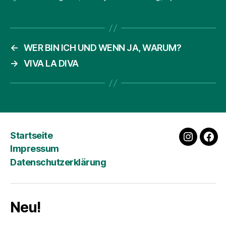
←
WER BIN ICH UND WENN JA, WARUM?
→
VIVA LA DIVA
Startseite
instagra
fac
Impressum
Datenschutzerklärung
Neu!