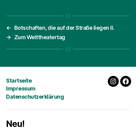
←
Botschaften, die auf der Straße liegen II.
→
Zum Welttheatertag
Startseite
instagra
fac
Impressum
Datenschutzerklärung
Neu!