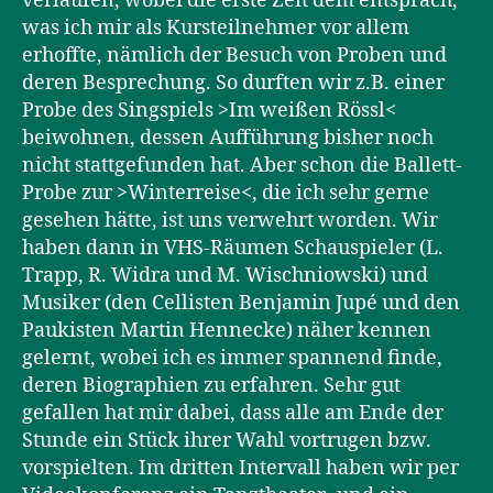
verlaufen, wobei die erste Zeit dem entsprach,
was ich mir als Kursteilnehmer vor allem
erhoffte, nämlich der Besuch von Proben und
deren Besprechung. So durften wir z.B. einer
Probe des Singspiels >Im weißen Rössl<
beiwohnen, dessen Aufführung bisher noch
nicht stattgefunden hat. Aber schon die Ballett-
Probe zur >Winterreise<, die ich sehr gerne
gesehen hätte, ist uns verwehrt worden. Wir
haben dann in VHS-Räumen Schauspieler (L.
Trapp, R. Widra und M. Wischniowski) und
Musiker (den Cellisten Benjamin Jupé und den
Paukisten Martin Hennecke) näher kennen
gelernt, wobei ich es immer spannend finde,
deren Biographien zu erfahren. Sehr gut
gefallen hat mir dabei, dass alle am Ende der
Stunde ein Stück ihrer Wahl vortrugen bzw.
vorspielten. Im dritten Intervall haben wir per