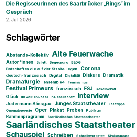
Die Regisseurinnen des Saarbrücker „Rings“ im
Gespräch
2. Juli 2026
Schlagwörter
Alte Feuerwache
Abstands-Kollektiv
Autor*innen
Ballett
Begegnung
BLOG
Corona
Botschaften die auf der Straße liegen
Diskurs
Dramatik
deutsch-französisch
Digital
Digitalität
Dramaturgie
ensemble4
Feminismus
Festival Primeurs
FSJ
französisch
Gesellschaft
Interview
Glück
Im weißen Rössl
In Gesellschaft
Junges Staatstheater
Jedermann.Bliesgau
Lesetipps
Oper
Plakat
Proben
Onomatopoesie
Publikum
Rahmenprogramm
Saarländisches Staatsorchester
Saarländisches Staatstheater
Schauspiel
Schreiben
Schreibwerkstatt
Shakespeare