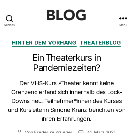
Suchen
Menü
Blog
des
Kategorien
HINTER DEM VORHANG
THEATERBLOG
Saarländischen
Staatstheaters
Ein Theaterkurs in
Pandemiezeiten?
Der VHS-Kurs »Theater kennt keine
Grenzen« erfand sich innerhalb des Lock-
Downs neu. Teilnehmer*innen des Kurses
und Kursleiterin Simone Kranz berichten von
ihren Erfahrungen.
Von
Frederike Krueger
24. März 2021
Beitragsautor
Beitragsdatum