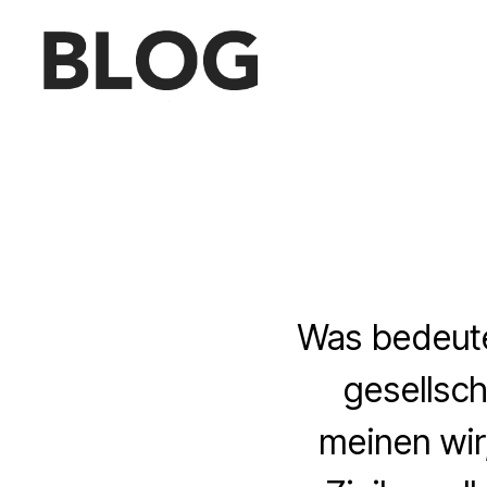
Blog
des
Saarländischen
Staatstheaters
Was bedeute
gesellsch
meinen wir