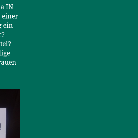
ma IN
 einer
g ein
r?
tel?
lige
Frauen