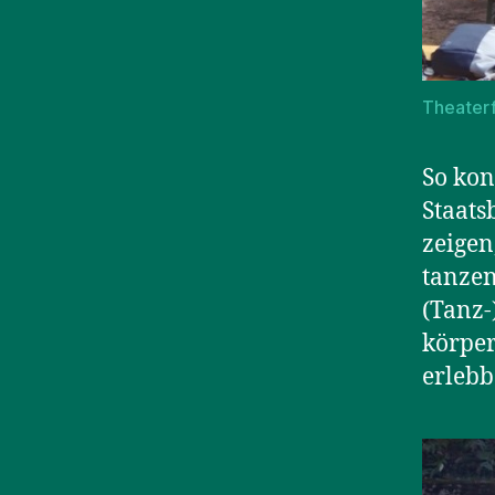
Theater
So kon
Staats
zeigen
tanzen
(Tanz-
körper
erlebb