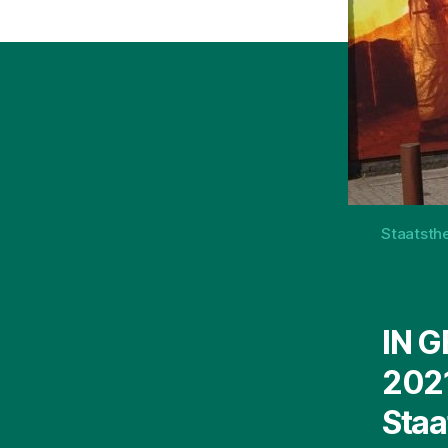
Staatsthe
IN G
2021
Staa