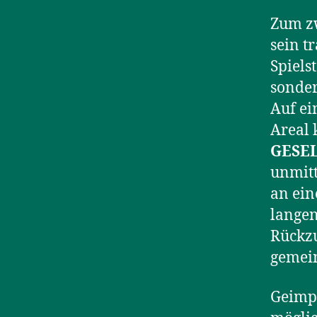
Zum zw
sein t
Spiels
sonder
Auf ei
Areal 
GESE
unmitt
an ein
langen
Rückzu
gemein
Geimpf