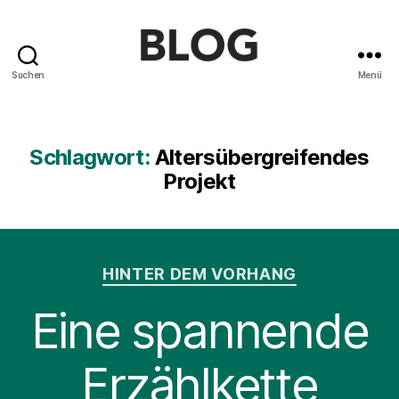
Suchen
Menü
Blog
des
Saarländischen
Staatstheaters
Schlagwort:
Altersübergreifendes
Projekt
Kategorien
HINTER DEM VORHANG
Eine spannende
Erzählkette