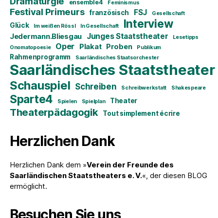
Dramaturgie
ensemble4
Feminismus
Festival Primeurs
FSJ
französisch
Gesellschaft
Interview
Glück
Im weißen Rössl
In Gesellschaft
Junges Staatstheater
Jedermann.Bliesgau
Lesetipps
Oper
Plakat
Proben
Onomatopoesie
Publikum
Rahmenprogramm
Saarländisches Staatsorchester
Saarländisches Staatstheater
Schauspiel
Schreiben
Schreibwerkstatt
Shakespeare
Sparte4
Theater
Spielen
Spielplan
Theaterpädagogik
Tout simplement écrire
Herzlichen Dank
Herzlichen Dank dem »
Verein der Freunde des
Saarländischen Staatstheaters e. V.
«, der diesen BLOG
ermöglicht.
Besuchen Sie uns