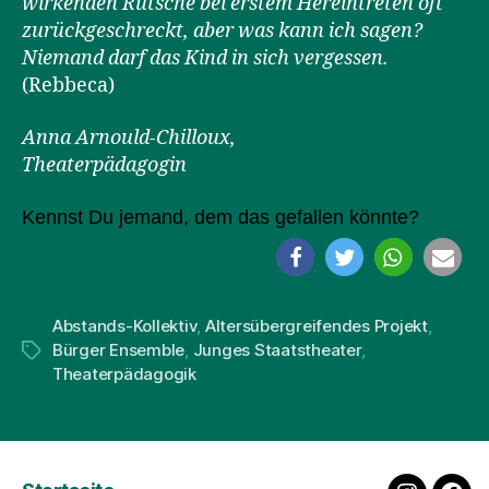
wirkenden Rutsche bei erstem Hereintreten oft
zurückgeschreckt, aber was kann ich sagen?
Niemand darf das Kind in sich vergessen.
(Rebbeca)
Anna Arnould-Chilloux,
Theaterpädagogin
Kennst Du jemand, dem das gefallen könnte?
Abstands-Kollektiv
,
Altersübergreifendes Projekt
,
Bürger Ensemble
,
Junges Staatstheater
,
Schlagwörter
Theaterpädagogik