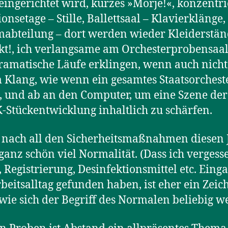
eingerichtet wird, kurzes »Morje!«, konzentri
onsetage – Stille, Ballettsaal – Klavierklänge,
abteilung – dort werden wieder Kleiderstän
kt!, ich verlangsame am Orchesterprobensaal
amatische Läufe erklingen, wenn auch nicht
m Klang, wie wenn ein gesamtes Staatsorchest
e, und ab an den Computer, um eine Szene der
Stückentwicklung inhaltlich zu schärfen.
t nach all den Sicherheitsmaßnahmen diesen 
ganz schön viel Normalität. (Dass ich vergesse
 Registrierung, Desinfektionsmittel etc. Eing
beitsalltag gefunden haben, ist eher ein Zeic
 wie sich der Begriff des Normalen beliebig we