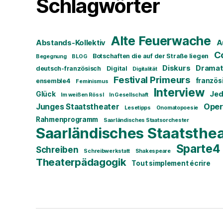
Schlagwörter
Alte Feuerwache
Abstands-Kollektiv
A
C
Botschaften die auf der Straße liegen
Begegnung
BLOG
Diskurs
Dramat
deutsch-französisch
Digital
Digitalität
Festival Primeurs
französ
ensemble4
Feminismus
Interview
Jed
Glück
Im weißen Rössl
In Gesellschaft
Oper
Junges Staatstheater
Lesetipps
Onomatopoesie
Rahmenprogramm
Saarländisches Staatsorchester
Saarländisches Staatsthe
Sparte4
Schreiben
Schreibwerkstatt
Shakespeare
Theaterpädagogik
Tout simplement écrire