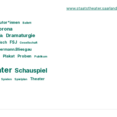
www.staatstheater.saarland
utor*innen
Ballett
orona
Dramaturgie
ik
FSJ
isch
Gesellschaft
ermann.Bliesgau
Plakat
Proben
Publikum
ater
Schauspiel
Theater
Spielen
Spielplan