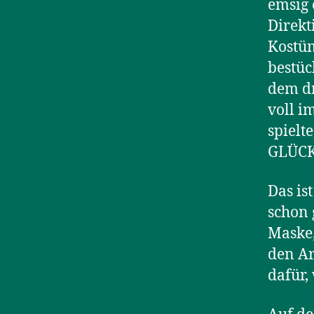
emsig 
Direkti
Kostüm
bestüc
dem dr
voll i
spielt
GLÜCK-
Das is
schon 
Maske,
den Ar
dafür,