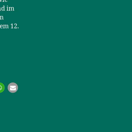
nd im
in
dem 12.