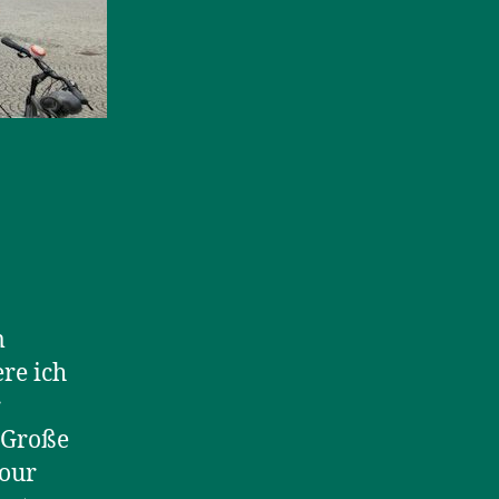
m
re ich
r
e Große
dour