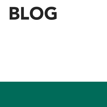
Blog
des
Saarländischen
Staatstheaters