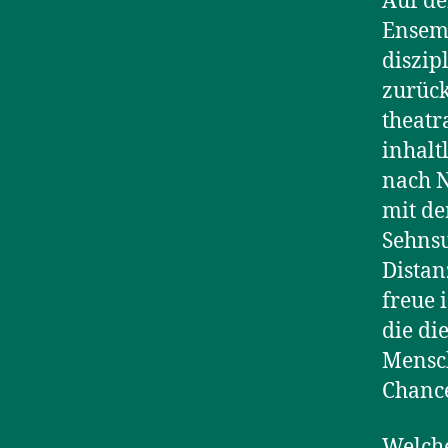
Auf de
Ensemb
diszip
zurück
theatr
inhalt
nach N
mit de
Sehnsu
Distan
freue 
die di
Mensch
Chance
Welche