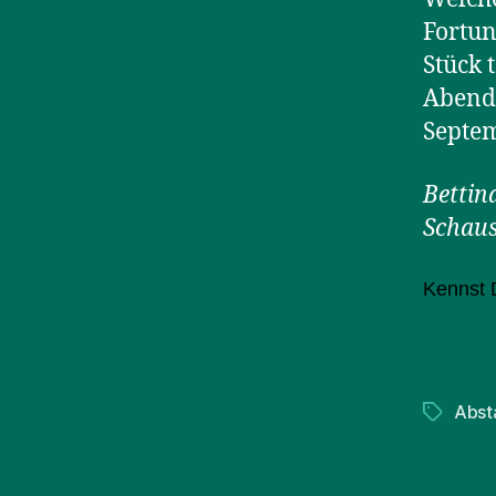
Fortun
Stück 
Abend 
Septem
Bettin
Schaus
Kennst 
Abst
Schlagwö