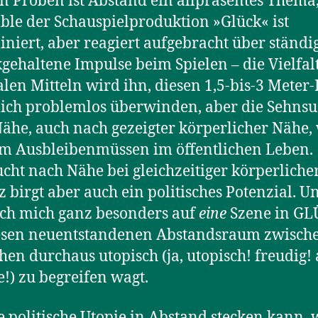
n Proben ist Abstand ein allpräsentes Thema,
le der Schauspielproduktion »Glück« ist
liniert, aber reagiert aufgebracht über ständi
gehaltene Impulse beim Spielen – die Vielfal
alen Mitteln wird ihn, diesen 1,5-bis-3 Meter-
lich problemlos überwinden, aber die Sehnsu
ähe, auch nach gezeigter körperlicher Nähe,
m Ausbleibenmüssen im öffentlichen Leben.
cht nach Nähe bei gleichzeitiger körperliche
z birgt aber auch ein politisches Potenzial. U
ich mich ganz besonders auf
eine
Szene in GL
esen neuentstandenen Abstandsraum zwisch
en durchaus utopisch (ja, utopisch! freudig! 
!) zu begreifen wagt.
 politische Utopie in Abstand stecken kann, 