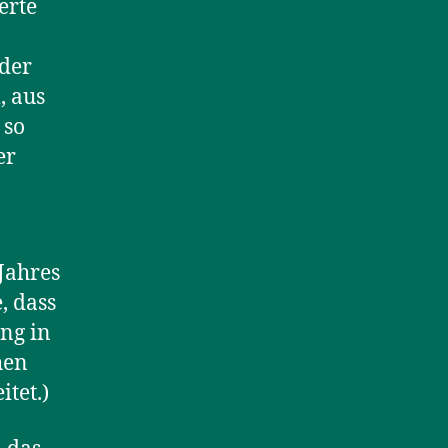
erte
der
, aus
 so
er
Jahres
, dass
ang in
hen
itet.)