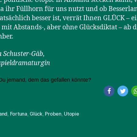
a ihr Füllhorn für uns nutzt und ob Besserla
tatsächlich besser ist, verrät Ihnen GLÜCK – e
mit Abstands-, aber ohne Glücksdiktat – ab 
ber.
a Schuster-Gäb,
pieldramaturgin
Du jemand, dem das gefallen könnte?
and
,
Fortuna
,
Glück
,
Proben
,
Utopie
rter