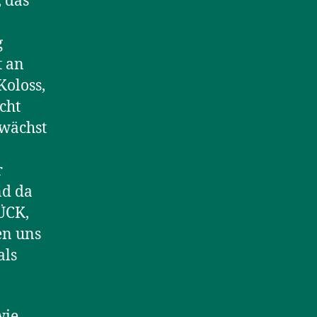
 das
g
t an
Koloss,
cht
 wächst
r
nd da
ÜCK,
en uns
als
wie