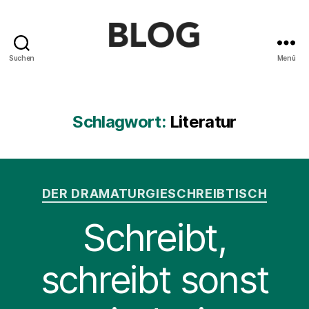
Suchen
Menü
Blog
des
Saarländischen
Staatstheaters
Schlagwort:
Literatur
Kategorien
DER DRAMATURGIESCHREIBTISCH
Schreibt,
schreibt sonst