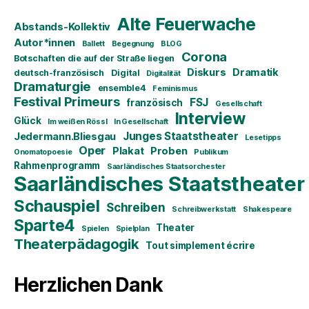
Alte Feuerwache
Abstands-Kollektiv
Autor*innen
Ballett
Begegnung
BLOG
Corona
Botschaften die auf der Straße liegen
Diskurs
Dramatik
deutsch-französisch
Digital
Digitalität
Dramaturgie
ensemble4
Feminismus
Festival Primeurs
FSJ
französisch
Gesellschaft
Interview
Glück
Im weißen Rössl
In Gesellschaft
Junges Staatstheater
Jedermann.Bliesgau
Lesetipps
Oper
Plakat
Proben
Onomatopoesie
Publikum
Rahmenprogramm
Saarländisches Staatsorchester
Saarländisches Staatstheater
Schauspiel
Schreiben
Schreibwerkstatt
Shakespeare
Sparte4
Theater
Spielen
Spielplan
Theaterpädagogik
Tout simplement écrire
Herzlichen Dank