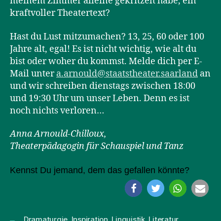
meinem Zimmer alleine gekritzelt habe, ein
kraftvoller Theatertext?
Hast du Lust mitzumachen? 13, 25, 60 oder 100
Jahre alt, egal! Es ist nicht wichtig, wie alt du
bist oder woher du kommst. Melde dich per E-
Mail unter
a.arnould@staatstheater.saarland
an
und wir schreiben dienstags zwischen 18:00
und 19:30 Uhr um unser Leben. Denn es ist
noch nichts verloren…
Anna Arnould-Chilloux,
Theaterpädagogin für Schauspiel und Tanz
Kennst Du jemand, dem das gefallen könnte?
Dramaturgie
,
Inspiration
,
Linguistik
,
Literatur
,