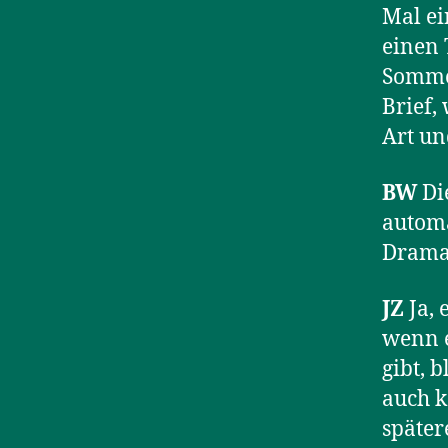
Mal ei
einen 
Sommer
Brief,
Art un
BW
Die
automa
Drama
JZ
Ja, 
wenn e
gibt, 
auch k
später