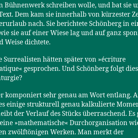
n Bühnenwerk schreiben wolle, und bat sie 
Text. Dem kam sie innerhalb von kürzester Ze
urlaub nach. Sie berichtete Schönberg in e
 wie sie auf einer Wiese lag und auf ganz spo
d Weise dichtete.
 Surrealisten hätten später von »écriture
tique« gesprochen. Und Schönberg folgt die
turgie?
er komponiert sehr genau am Wort entlang. 
s einige strukturell genau kalkulierte Mome
bleibt der Verlauf des Stücks überraschend. Es 
eine »mathematische« Durchorganisation wi
en zwölftönigen Werken. Man merkt der