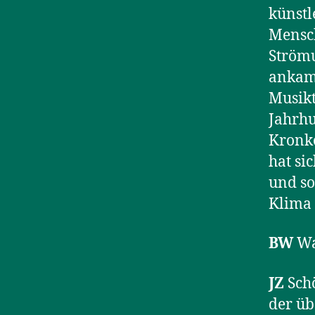
künstl
Mensch
Strömu
ankame
Musikt
Jahrhu
Kronko
hat si
und so
Klima 
BW
Was
JZ
Schö
der üb