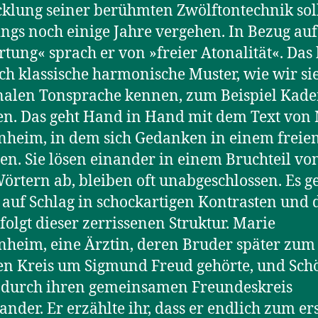
klung seiner berühmten Zwölftontechnik sol
ings noch einige Jahre vergehen. In Bezug auf
tung« sprach er von »freier Atonalität«. Das 
ich klassische harmonische Muster, wie wir si
nalen Tonsprache kennen, zum Beispiel Kade
en. Das geht Hand in Hand mit dem Text von
heim, in dem sich Gedanken in einem freien
ten. Sie lösen einander in einem Bruchteil vo
örtern ab, bleiben oft unabgeschlossen. Es g
 auf Schlag in schockartigen Kontrasten und 
folgt dieser zerrissenen Struktur. Marie
heim, eine Ärztin, deren Bruder später zum
en Kreis um Sigmund Freud gehörte, und Sch
 durch ihren gemeinsamen Freundeskreis
ander. Er erzählte ihr, dass er endlich zum er