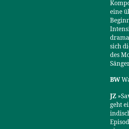
Kompos
eine ü
Beginn
Intens
dramat
sich d
des Mo
Sänger
BW
Wa
JZ
»Sav
geht e
indisc
Episod