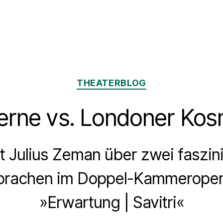
Kategorien
THEATERBLOG
rne vs. Londoner Kos
nt Julius Zeman über zwei faszin
prachen im Doppel-Kammerope
»Erwartung | Savitri«