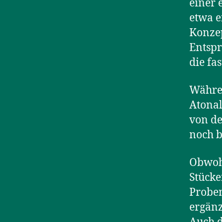
einer 
etwa e
Konzep
Entspr
die fa
Währen
Atonal
von de
noch b
Obwohl
Stücke
Proben
ergänz