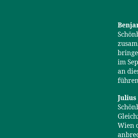
Benja
Schönb
zusamm
bringe
im Sep
an die
führen
Juliu
Schönb
Gleich
Wien d
anbrec