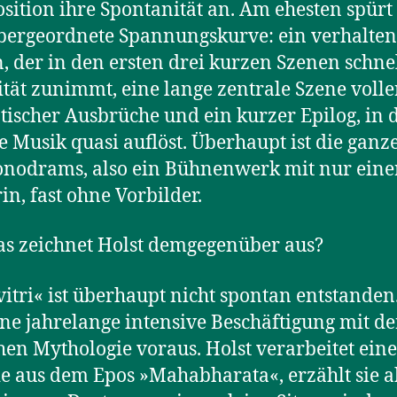
ition ihre Spontanität an. Am ehesten spür
bergeordnete Spannungskurve: ein verhalten
, der in den ersten drei kurzen Szenen schne
ität zunimmt, eine lange zentrale Szene volle
ischer Ausbrüche und ein kurzer Epilog, in
ie Musik quasi auflöst. Überhaupt ist die gan
nodrams, also ein Bühnenwerk mit nur eine
in, fast ohne Vorbilder.
s zeichnet Holst demgegenüber aus?
itri« ist überhaupt nicht spontan entstanden.
ine jahrelange intensive Beschäftigung mit de
hen Mythologie voraus. Holst verarbeitet eine
e aus dem Epos »Mahabharata«, erzählt sie a