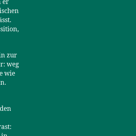
 er
ischen
sst.
sition,
in zur
er: weg
e wie
n.
 den
ast: