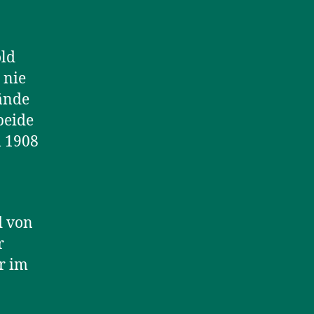
old
 nie
ände
beide
l 1908
d von
r
r im