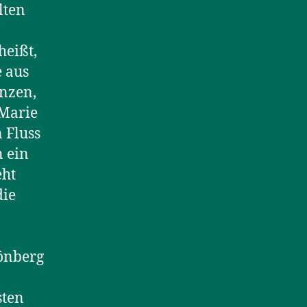
lten
heißt,
e aus
nzen,
 Marie
 Fluss
n ein
eht
die
önberg
sten