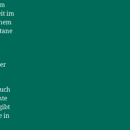
um
it im
inem
ntane
ser
Auch
nte
gibt
e in