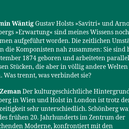
min Wäntig
Gustav Holsts »Savitri« und Arn
ergs »Erwartung« sind meines Wissens noch
en aufgeführt worden. Die zeitlichen Umst
n die Komponisten nah zusammen: Sie sind 
tember 1874 geboren und arbeiteten paralle
sen Stücken, die aber in völlig andere Welten
. Was trennt, was verbindet sie?
s Zeman
Der kulturgeschichtliche Hintergrun
erg in Wien und Holst in London ist trotz de
zeitigkeit sehr unterschiedlich. Schönberg wa
es frühen 20. Jahrhunderts im Zentrum der
henden Moderne, konfrontiert mit den