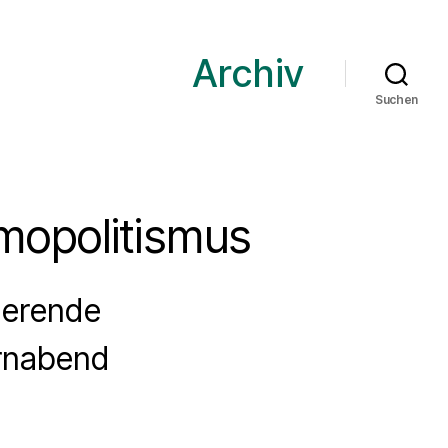
Archiv
Suchen
mopolitismus
ierende
rnabend