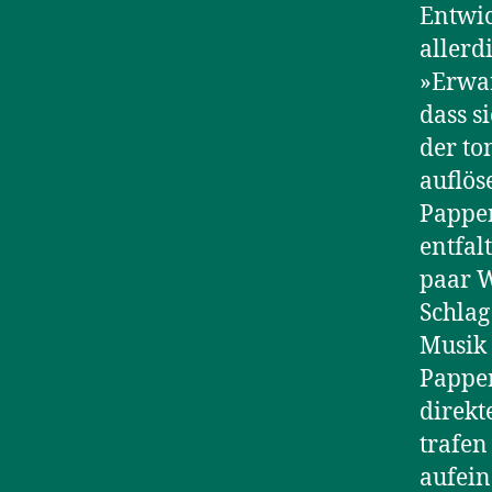
Entwic
allerd
»Erwar
dass s
der to
auflös
Pappen
entfal
paar W
Schlag
Musik 
Pappen
direkt
trafen
aufein