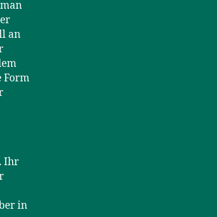
t man
er
ll an
r
 dem
ze Form
r
 Ihr
r
ber in