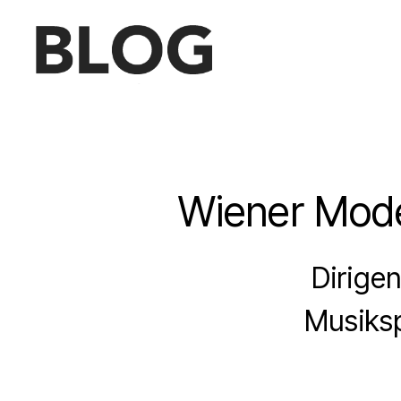
Blog
des
Saarländischen
Staatstheaters
Wiener Mode
Dirige
Musiks