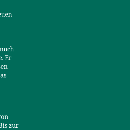
neuen
 noch
. Er
sen
das
von
Bis zur