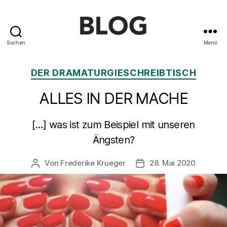
Suchen
Menü
Blog
des
Kategorien
DER DRAMATURGIESCHREIBTISCH
Saarländischen
Staatstheaters
ALLES IN DER MACHE
[…] was ist zum Beispiel mit unseren
Ängsten?
Von
Frederike Krueger
28. Mai 2020
Beitragsautor
Beitragsdatum