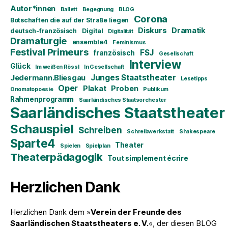
Autor*innen
Ballett
Begegnung
BLOG
Corona
Botschaften die auf der Straße liegen
Diskurs
Dramatik
deutsch-französisch
Digital
Digitalität
Dramaturgie
ensemble4
Feminismus
Festival Primeurs
FSJ
französisch
Gesellschaft
Interview
Glück
Im weißen Rössl
In Gesellschaft
Junges Staatstheater
Jedermann.Bliesgau
Lesetipps
Oper
Plakat
Proben
Onomatopoesie
Publikum
Rahmenprogramm
Saarländisches Staatsorchester
Saarländisches Staatstheater
Schauspiel
Schreiben
Schreibwerkstatt
Shakespeare
Sparte4
Theater
Spielen
Spielplan
Theaterpädagogik
Tout simplement écrire
Herzlichen Dank
Herzlichen Dank dem »
Verein der Freunde des
Saarländischen Staatstheaters e. V.
«, der diesen BLOG