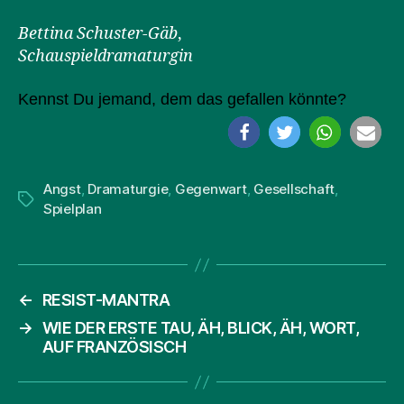
Bettina Schuster-Gäb
,
Schauspieldramaturgin
Kennst Du jemand, dem das gefallen könnte?
Angst
,
Dramaturgie
,
Gegenwart
,
Gesellschaft
,
Schlagwörter
Spielplan
←
RESIST-MANTRA
→
WIE DER ERSTE TAU, ÄH, BLICK, ÄH, WORT,
AUF FRANZÖSISCH