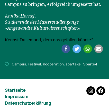
Campus zu bringen, erfolgreich umgesetzt hat.
Annika Hornef
,
Studierende des Masterstudiengangs
»Angewandte Kulturwissenschaften«
Kennst Du jemand, dem das gefallen könnte?
Campus
,
Festival
,
Kooperation
,
spartakel
,
Sparte4
Schlagwörter
Startseite
instagra
fac
Impressum
Datenschutzerklärung