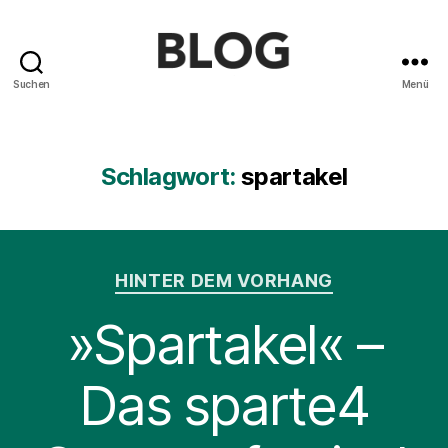
Suchen
Menü
Blog
des
Saarländischen
Staatstheaters
Schlagwort:
spartakel
Kategorien
HINTER DEM VORHANG
»Spartakel« –
Das sparte4