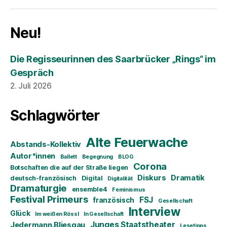
Neu!
Die Regisseurinnen des Saarbrücker „Rings“ im
Gespräch
2. Juli 2026
Schlagwörter
Alte Feuerwache
Abstands-Kollektiv
Autor*innen
Ballett
Begegnung
BLOG
Corona
Botschaften die auf der Straße liegen
Diskurs
Dramatik
deutsch-französisch
Digital
Digitalität
Dramaturgie
ensemble4
Feminismus
Festival Primeurs
FSJ
französisch
Gesellschaft
Interview
Glück
Im weißen Rössl
In Gesellschaft
Junges Staatstheater
Jedermann.Bliesgau
Lesetipps