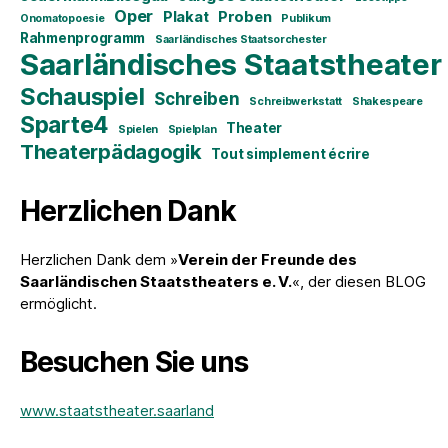
Oper
Plakat
Proben
Onomatopoesie
Publikum
Rahmenprogramm
Saarländisches Staatsorchester
Saarländisches Staatstheater
Schauspiel
Schreiben
Schreibwerkstatt
Shakespeare
Sparte4
Theater
Spielen
Spielplan
Theaterpädagogik
Tout simplement écrire
Herzlichen Dank
Herzlichen Dank dem »
Verein der Freunde des
Saarländischen Staatstheaters e. V.
«, der diesen BLOG
ermöglicht.
Besuchen Sie uns
www.staatstheater.saarland