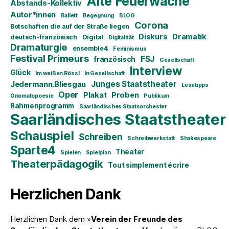
Alte Feuerwache
Abstands-Kollektiv
Autor*innen
Ballett
Begegnung
BLOG
Corona
Botschaften die auf der Straße liegen
Diskurs
Dramatik
deutsch-französisch
Digital
Digitalität
Dramaturgie
ensemble4
Feminismus
Festival Primeurs
FSJ
französisch
Gesellschaft
Interview
Glück
Im weißen Rössl
In Gesellschaft
Junges Staatstheater
Jedermann.Bliesgau
Lesetipps
Oper
Plakat
Proben
Onomatopoesie
Publikum
Rahmenprogramm
Saarländisches Staatsorchester
Saarländisches Staatstheater
Schauspiel
Schreiben
Schreibwerkstatt
Shakespeare
Sparte4
Theater
Spielen
Spielplan
Theaterpädagogik
Tout simplement écrire
Herzlichen Dank
Herzlichen Dank dem »
Verein der Freunde des