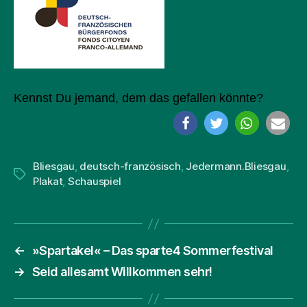
Kennst Du jemand, dem das gefallen könnte?
Bliesgau
,
deutsch-französisch
,
Jedermann.Bliesgau
,
Schlagwörter
Plakat
,
Schauspiel
←
»Spartakel« – Das sparte4 Sommerfestival
→
Seid allesamt Willkommen sehr!