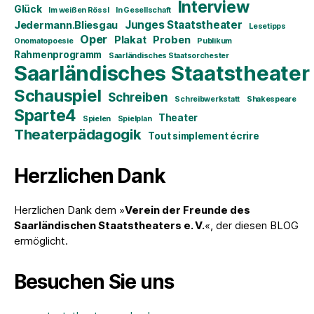
Interview
Glück
Im weißen Rössl
In Gesellschaft
Junges Staatstheater
Jedermann.Bliesgau
Lesetipps
Oper
Plakat
Proben
Onomatopoesie
Publikum
Rahmenprogramm
Saarländisches Staatsorchester
Saarländisches Staatstheater
Schauspiel
Schreiben
Schreibwerkstatt
Shakespeare
Sparte4
Theater
Spielen
Spielplan
Theaterpädagogik
Tout simplement écrire
Herzlichen Dank
Herzlichen Dank dem »
Verein der Freunde des
Saarländischen Staatstheaters e. V.
«, der diesen BLOG
ermöglicht.
Besuchen Sie uns