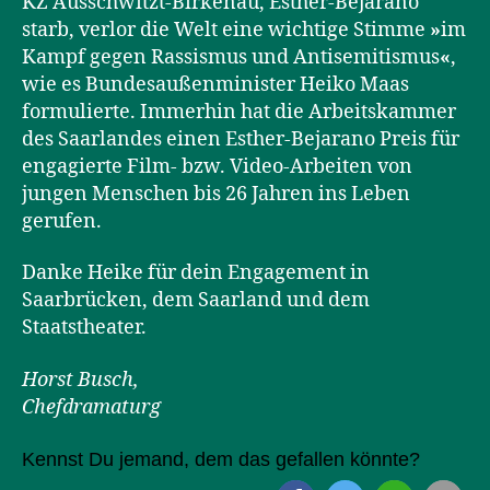
KZ Ausschwitzt-Birkenau, Esther-Bejarano
starb, verlor die Welt eine wichtige Stimme
»
im
Kampf gegen Rassismus und Antisemitismus
«
,
wie es Bundesaußenminister Heiko Maas
formulierte. Immerhin hat die Arbeitskammer
des Saarlandes einen Esther-Bejarano Preis für
engagierte Film- bzw. Video-Arbeiten von
jungen Menschen bis 26 Jahren ins Leben
gerufen.
Danke Heike für dein Engagement in
Saarbrücken, dem Saarland und dem
Staatstheater.
Horst Busch,
Chefdramaturg
Kennst Du jemand, dem das gefallen könnte?